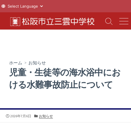
コ
ン
検
メ
索
ニ
テ
切
ュ
ン
り
ー
ツ
替
え
へ
ス
ホーム
>
お知らせ
キ
児童・生徒等の海水浴中にお
ッ
プ
ける水難事故防止について
公
カ
2026年7月6日
お知らせ
開
テ
日
ゴ