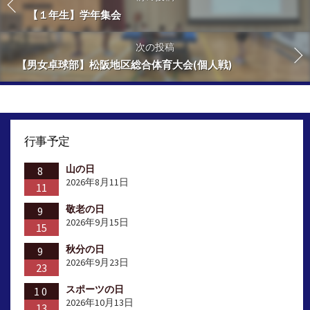
【１年生】学年集会
次の投稿
【男女卓球部】松阪地区総合体育大会(個人戦)
行事予定
山の日
8
2026年8月11日
11
敬老の日
9
2026年9月15日
15
秋分の日
9
2026年9月23日
23
スポーツの日
10
2026年10月13日
13