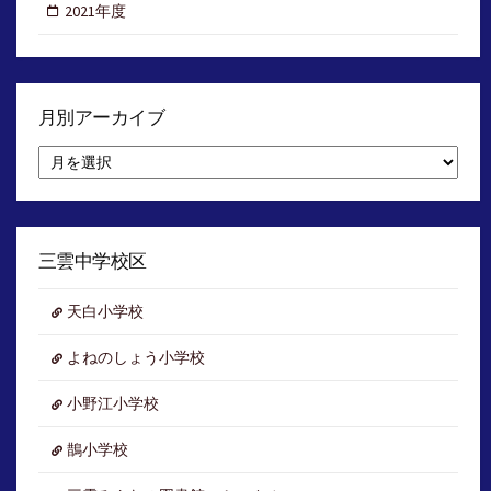
2021年度
月別アーカイブ
月
別
ア
ー
カ
イ
三雲中学校区
ブ
天白小学校
よねのしょう小学校
小野江小学校
鵲小学校