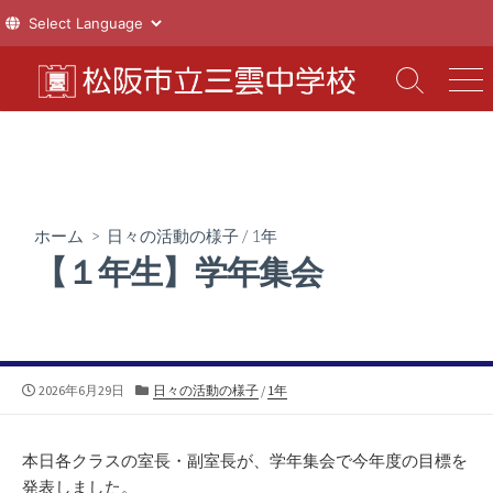
コ
ン
検
メ
索
ニ
テ
切
ュ
ン
り
ー
ツ
替
え
へ
ス
ホーム
>
日々の活動の様子
/
1年
キ
【１年生】学年集会
ッ
プ
公
カ
2026年6月29日
日々の活動の様子
/
1年
開
テ
日
ゴ
リ
本日各クラスの室長・副室長が、学年集会で今年度の目標を
ー
発表しました。