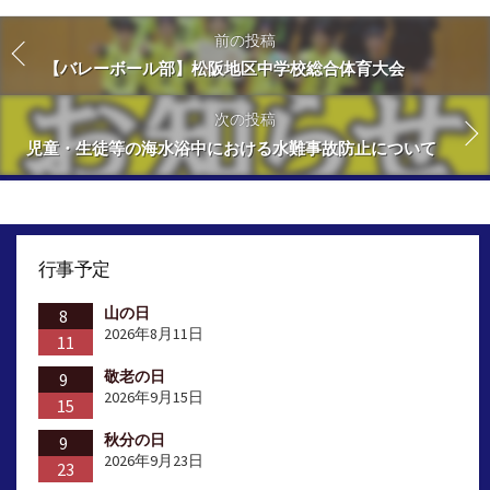
前の投稿
【バレーボール部】松阪地区中学校総合体育大会
次の投稿
児童・生徒等の海水浴中における水難事故防止について
行事予定
山の日
8
2026年8月11日
11
敬老の日
9
2026年9月15日
15
秋分の日
9
2026年9月23日
23