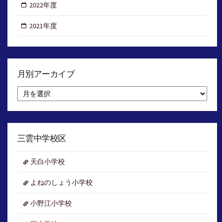
2022年度
2021年度
月別アーカイブ
月
別
ア
ー
カ
イ
三雲中学校区
ブ
天白小学校
よねのしょう小学校
小野江小学校