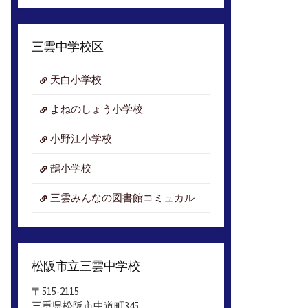
ア
ー
カ
三雲中学校区
イ
ブ
天白小学校
よねのしょう小学校
小野江小学校
鵲小学校
三雲みんなの図書館コミュカル
松阪市立三雲中学校
〒515-2115
三重県松阪市中道町345