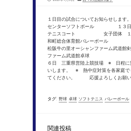
開
テ
日
ゴ
リ
１日目の試合についてお知らせ
ー
センターソフトボール １３日 明
テニスコート 女子団体 １３
和町総合体育館バレーボー
松阪牛の里オーシャンファーム
ファーム武道館卓球 ２０
６日 三重県営陸上競技場 ※ 日程に
いします。 ※ 熱中症対策を各家庭で
てください。 応援よろしくお願い
タグ:
野球
卓球
ソフトテニス
バレーボール
関連投稿