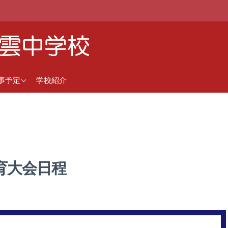
近の行事予定
事予定
学校紹介
間行事予定（5月1日更
）
育大会日程