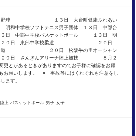
します。野球 １３日 大台町健康ふれあい
和中学校ソフトテニス男子団体 １３日 中部台
日 中部中学校バスケットボール １３日 明
ル ２０日 東部中学校柔道 ２０日
武道館剣道 ２０日 松阪牛の里オーシャン
日 さんぎんアリーナ陸上競技 ８月２
変更とがあるときがありますのでお子様に確認をお願
もお願いします。 ※ 事故等にはくれぐれも注意をし
します。
陸上
バスケットボール
男子
女子