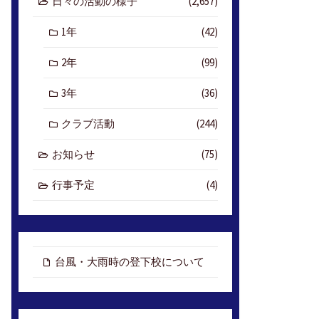
日々の活動の様子
(2,657)
1年
(42)
2年
(99)
3年
(36)
クラブ活動
(244)
お知らせ
(75)
行事予定
(4)
台風・大雨時の登下校について