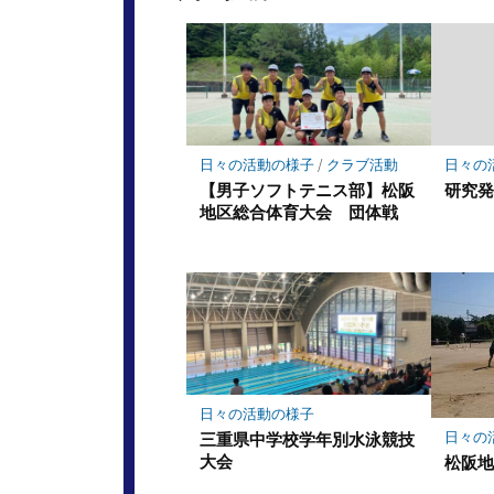
日々の活動の様子
/
クラブ活動
日々の
【男子ソフトテニス部】松阪
研究
地区総合体育大会 団体戦
日々の活動の様子
日々の
三重県中学校学年別水泳競技
大会
松阪