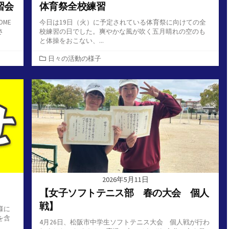
習会
体育祭全校練習
ME
今日は19日（火）に予定されている体育祭に向けての全
さ
校練習の日でした。爽やかな風が吹く五月晴れの空のも
と体操をおこない、...
カ
日々の活動の様子
テ
ゴ
リ
ー
2026年5月11日
【女子ソフトテニス部 春の大会 個人
戦】
様に
を含
4月26日、松阪市中学生ソフトテニス大会 個人戦が行わ