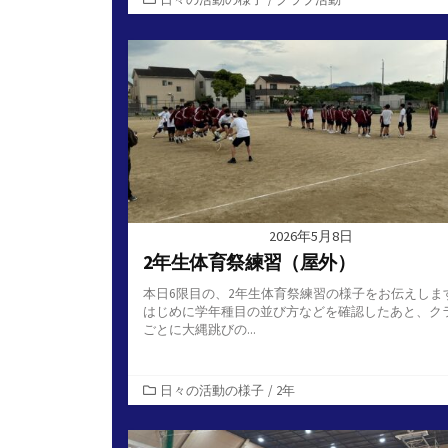
テ
ゴ
リ
ー
2026年5月8日
2年生体育祭練習（屋外）
本日6限目の、2年生体育祭練習の様子をお伝えしま
はじめに学年種目の並び方などを確認したあと、ク
ごとに大縄跳びの...
カ
日々の活動の様子
/
2年
テ
ゴ