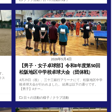
テ
ゴ
リ
ー
2026年5月4日
【男子・女子卓球部】令和8年度第50回
松阪地区中学校卓球大会（団体戦）
す。
ラス
4月29日（祝）、三十三銀行アリーナにて、松阪地区中学
校卓球大会が行われました。 結果は以下の通りです。
【男子】Aチー...
カ
日々の活動の様子
/
クラブ活動
テ
ゴ