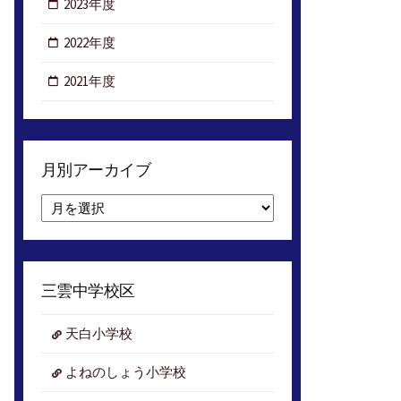
2023年度
2022年度
2021年度
月別アーカイブ
月
別
ア
ー
カ
三雲中学校区
イ
ブ
天白小学校
よねのしょう小学校