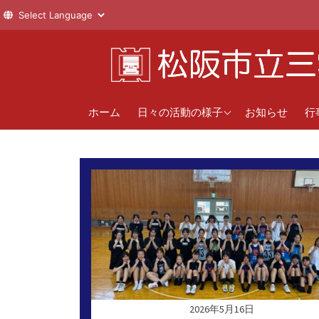
コ
ン
テ
ン
1年
直
ツ
ホーム
日々の活動の様子
お知らせ
行
へ
2年
年
ス
新
3年
キ
ッ
クラブ活動
プ
2026年5月16日