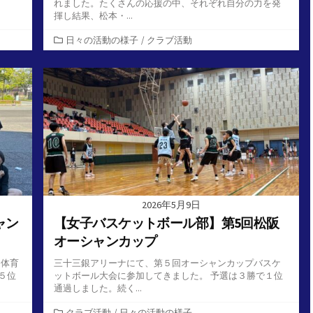
れました。たくさんの応援の中、それぞれ自分の力を発
揮し結果、松本・...
カ
日々の活動の様子
/
クラブ活動
テ
ゴ
リ
ー
2026年5月9日
ャン
【女子バスケットボール部】第5回松阪
オーシャンカップ
ン体育
三十三銀アリーナにて、第５回オーシャンカップバスケ
５位
ットボール大会に参加してきました。 予選は３勝で１位
通過しました。続く...
カ
クラブ活動
/
日々の活動の様子