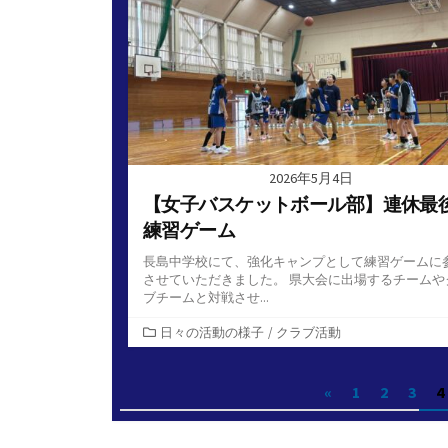
リ
ー
2026年5月4日
【女子バスケットボール部】連休最
練習ゲーム
長島中学校にて、強化キャンプとして練習ゲームに
させていただきました。 県大会に出場するチームや
ブチームと対戦させ...
カ
日々の活動の様子
/
クラブ活動
テ
ゴ
投
«
1
2
3
4
リ
ー
稿