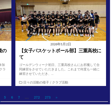
リ
ー
2026年5月2日
後の
【女子バスケットボール部】三重高校に
て
参加
ゴールデンウィーク初日、三重高校さんにお邪魔して合
クラ
同練習をさせていただきました。これまで何度も一緒に
練習させていただき、...
カ
日々の活動の様子
/
クラブ活動
テ
ゴ
5
6
7
…
272
273
»
リ
ー