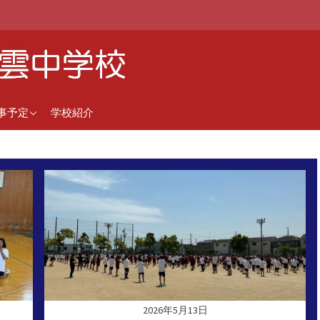
近の行事予定
事予定
学校紹介
間行事予定（5月1日更
）
2026年5月13日