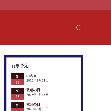
検
索
切
り
替
え
行事予定
山の日
8
2026年8月11日
11
敬老の日
9
2026年9月15日
15
秋分の日
9
2026年9月23日