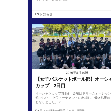
カ
お知らせ
テ
ゴ
リ
ー
2026年5月10日
【女子バスケットボール部】オーシ
カップ 2日目
オーシャンカップ2日目、会場はドリームオーシャ
館でした。 上位トーナメントに出場し、最終結果は
となりました。２...
カ
日々の活動の様子
/
クラブ活動