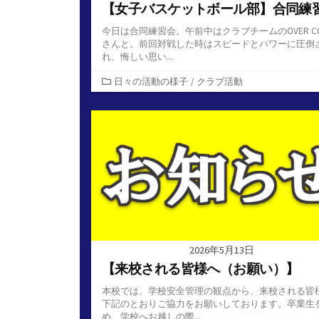
【女子バスケットボール部】合同練
今日は合同練習会。午前中はクラブチームのOVER CO
さんと。前回対戦した時はスピードとパワーに圧倒
れ、悔しい思い...
カ
日々の活動の様子
/
クラブ活動
テ
ゴ
リ
ー
2026年5月13日
【来校される皆様へ（お願い）】
本校では、学校安全管理の観点から、来校される皆
下記のとおりご協力をお願いしております。卒業生
め、学校へお越しの際...